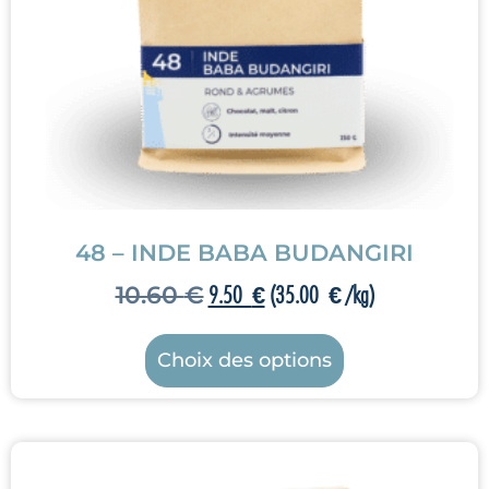
48 – INDE BABA BUDANGIRI
10.60
€
9.50
€
(
35.00
€
/kg)
Choix des options