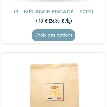
13 – MÉLANGE ENGAGÉ – FCCO
7.40
€
(
26.30
€
/kg)
Choix des options
Promo !